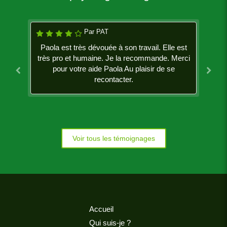
Par Mapetitelila
Par PAT
Paola est très dévouée à son travail. Elle est
J étais complètement perdue, bloquée dans
très pro et humaine. Je la recommande. Merci
ma vie professionnelle et personnelle. Ces
séances m ont aidé à retrouver confiance en
pour votre aide Paola Au plaisir de se
moi et a réaliser des projets auxquels je n y
recontacter.
croyais plus ! Paolo est une personne très
professionnelle je la recommande fortement !
Voir tous les témoignages
Accueil
Qui suis-je ?