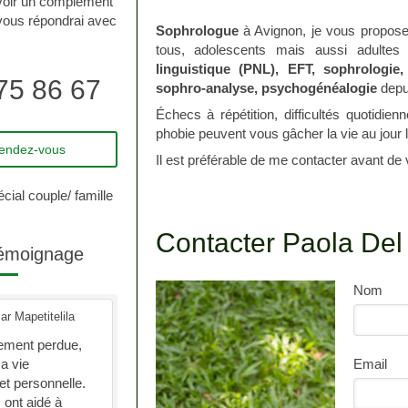
voir un complément
 vous répondrai avec
Sophrologue
à Avignon, je vous propose 
tous, adolescents mais aussi adultes
linguistique (PNL), EFT, sophrologie, 
75 86 67
sophro-analyse, psychogénéalogie
depu
Échecs à répétition, difficultés quotidie
phobie peuvent vous gâcher la vie au jour 
rendez-vous
Il est préférable de me contacter avant de
écial couple/ famille
Contacter Paola Del 
témoignage
Nom
ar Mapetitelila
tement perdue,
a vie
Email
et personnelle.
ont aidé à