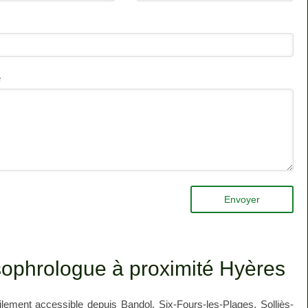
e
Envoyer
 sophrologue à proximité Hyères
ilement accessible depuis
Bandol
,
Six-Fours-les-Plages
,
Solliès-