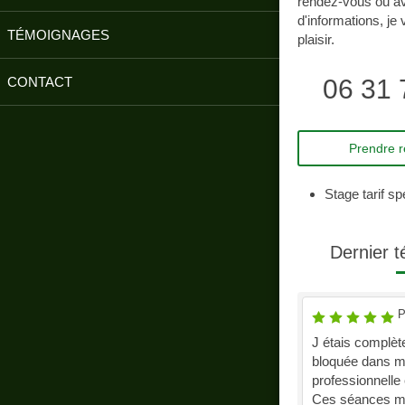
rendez-vous ou a
d'informations, je
TÉMOIGNAGES
plaisir.
CONTACT
06 31 
Prendre 
Stage tarif sp
Dernier 
P
J étais complè
bloquée dans m
professionnelle 
Ces séances m 