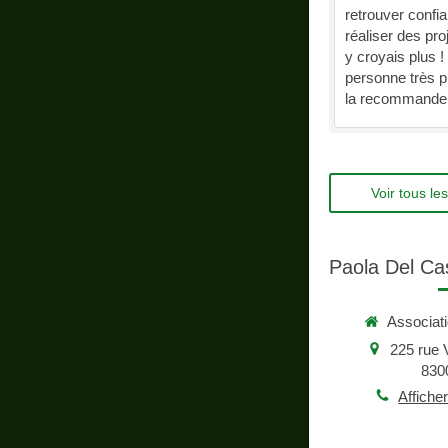
retrouver confi
réaliser des pro
y croyais plus !
personne très p
la recommande 
Voir tous l
Paola Del Cas
Associat
225 rue 
830
Affiche